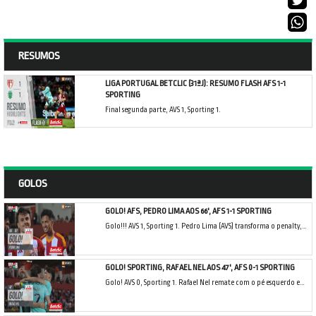
RESUMOS
LIGA PORTUGAL BETCLIC (31ªJ): RESUMO FLASH AFS 1-1
SPORTING
Final segunda parte, AVS 1, Sporting 1.
GOLOS
GOLO! AFS, PEDRO LIMA AOS 66', AFS 1-1 SPORTING
Golo!!! AVS 1, Sporting 1. Pedro Lima (AVS) transforma o penalty, remate com o pé esquerdo.
GOLO! SPORTING, RAFAEL NEL AOS 47', AFS 0-1 SPORTING
Golo! AVS 0, Sporting 1. Rafael Nel remate com o pé esquerdo em frente à baliza junto à base do poste esquerdo.