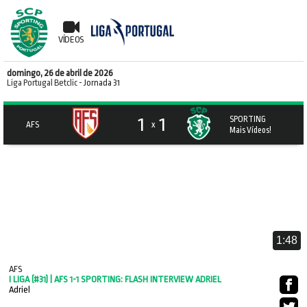
VÍDEOS
domingo, 26 de abril de 2026
Liga Portugal Betclic
- Jornada 31
1
1
SPORTING
AFS
x
Mais Vídeos!
1:48
AFS
I LIGA (#31) | AFS 1-1 SPORTING: FLASH INTERVIEW ADRIEL
Adriel