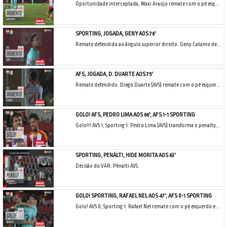
Oportunidade interceptada, Maxi Araújo remate com o pé esquerdo no coração da área. Assistência de Luis Suárez.
SPORTING, JOGADA, GENY AOS 76'
Remate defendido ao ângulo superior direito. Geny Catamo de cabeça no coração da área. Assistência de Zeno Debast.
AFS, JOGADA, D. DUARTE AOS 75'
Remate defendido. Diego Duarte (AVS) remate com o pé esquerdo no coração da área.
GOLO! AFS, PEDRO LIMA AOS 66', AFS 1-1 SPORTING
Golo!!! AVS 1, Sporting 1. Pedro Lima (AVS) transforma o penalty, remate com o pé esquerdo.
SPORTING, PENÁLTI, HIDE MORITA AOS 63'
Decisão do VAR: Pênalti AVS.
GOLO! SPORTING, RAFAEL NEL AOS 47', AFS 0-1 SPORTING
Golo! AVS 0, Sporting 1. Rafael Nel remate com o pé esquerdo em frente à baliza junto à base do poste esquerdo.