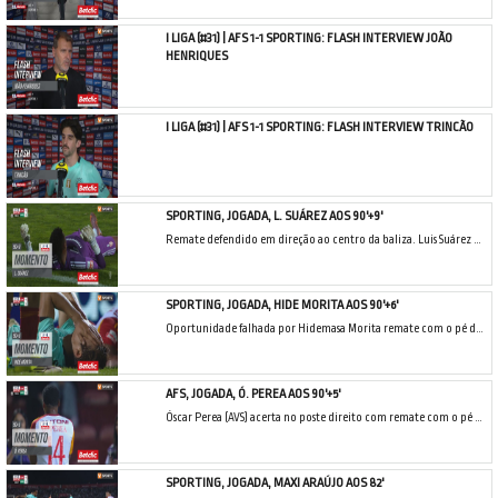
I LIGA (#31) | AFS 1-1 SPORTING: FLASH INTERVIEW JOÃO
HENRIQUES
I LIGA (#31) | AFS 1-1 SPORTING: FLASH INTERVIEW TRINCÃO
SPORTING, JOGADA, L. SUÁREZ AOS 90'+9'
Remate defendido em direção ao centro da baliza. Luis Suárez remate com o pé direito em frente à baliza. Assistência de Daniel Bragança.
SPORTING, JOGADA, HIDE MORITA AOS 90'+6'
Oportunidade falhada por Hidemasa Morita remate com o pé direito em frente à baliza. Assistência de Luis Suárez.
AFS, JOGADA, Ó. PEREA AOS 90'+5'
Óscar Perea (AVS) acerta no poste direito com remate com o pé direito do lado esquerdo da área. Assistência de Nenê depois de um contra ataque.
SPORTING, JOGADA, MAXI ARAÚJO AOS 82'