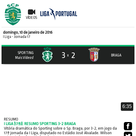
VÍDEOS
domingo, 10 de janeiro de 2016
I Liga
- Jornada 17
3
2
SPORTING
x
BRAGA
Mais Vídeos!
6:35
RESUMO
I LIGA (17ªJ): RESUMO SPORTING 3-2 BRAGA
Vitória dramática do Sporting sobre o Sp. Braga, por 3-2, em jogo da
17ª jornada da I Liga, disputado no Estádio José Alvalade. Wilson