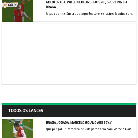
GOLO! BRAGA, WILSON EDUARDO AOS 40', SPORTING 0-1
BRAGA
Jogada de insistência do ataque bracarense na área leonina com a bola a chegar a Wilson Eduardo que atira rasteiro e cruzado de pé direito e bate Rui Patrício.
TODOS OS LANCES
BRAGA, JOGADA, MARCELO GOIANO AOS 90'+4'
Que perigo! Cruzamento de Rafa para a área com Marcelo Goiano a cabecear por cima da trave.