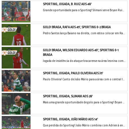
SPORTING, JOGADA, B. RUIZ AOS 48'
Grande oportunidade para o Sporting! Slimani serve Bryan Ruiz na área com este a rematar contra Kritsyuk.
GOLO! BRAGA, RAFA AOS 45', SPORTING 0-2 BRAGA
Pedro Santos lança Baiano na direita, com este a colocar em Rafa que entra na área e, apenas com Rui Patrício pela frente, remata colocado e faz o golo.
GOLO! BRAGA, WILSON EDUARDO AOS 40', SPORTING 0-1
BRAGA
Jogada de insistência do ataque bracarense na área leonina com a bola a chegar a Wilson Eduardo que atira rasteiro e cruzado de pé direito e bate Rui Patrício.
SPORTING, JOGADA, PAULO OLIVEIRA AOS 35'
Paulo Oliveira! Canto de João Mário para a área com o central leonino a cabecear forte, com a bola a bater no poste e a ressaltar para Kritsyuk, não entrando na baliza do Braga.
SPORTING, JOGADA, SLIMANI AOS 28'
Mais uma grande oportunidade de golo para o Sporting! Bryan Ruiz lança Slimani que entra na área isolado e tenta o chapéu a Kritsyuk, mas este fica curto e o guardião segura. Fica a dúvida se o argelino estaria em posição legal quando parte para a bola.
SPORTING, JOGADA, JOÃO MÁRIO AOS 14'
Que perdida do Sporting! João Mário combina com Adrien à entrada da área, aparece na cara de Kritsyuk mas permite a defesa do guardião bracarense, que evita o primeiro golo do jogo.