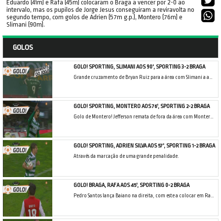
Eduardo (41m) e Rafa (45m) colocaram o Braga a vencer por 2-0 ao
intervalo, mas os pupilos de Jorge Jesus conseguiram a reviravolta no
segundo tempo, com golos de Adrien (57m g.p.), Montero (76m) e
Slimani (90m).
GOLOS
GOLO! SPORTING, SLIMANI AOS 90', SPORTING 3-2 BRAGA
Grande cruzamento de Bryan Ruiz para a área com Slimani a aparecer ao segundo poste e a cabecear para o fundo das redes.
GOLO! SPORTING, MONTERO AOS 76', SPORTING 2-2 BRAGA
Golo de Montero! Jefferson remata de fora da área com Montero a dominar a bola e a rematar de pé esquerdo para o golo do empate.
GOLO! SPORTING, ADRIEN SILVA AOS 57', SPORTING 1-2 BRAGA
Através da marcação de uma grande penalidade.
GOLO! BRAGA, RAFA AOS 45', SPORTING 0-2 BRAGA
Pedro Santos lança Baiano na direita, com este a colocar em Rafa que entra na área e, apenas com Rui Patrício pela frente, remata colocado e faz o golo.