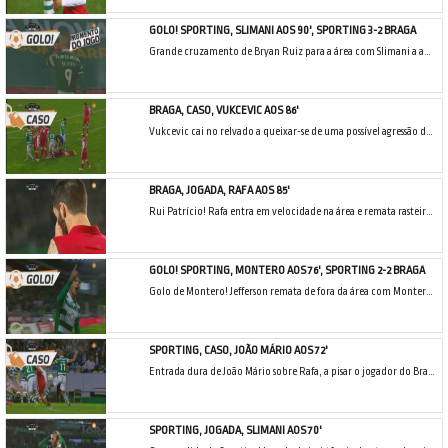
GOLO! SPORTING, SLIMANI AOS 90', SPORTING 3-2 BRAGA
Grande cruzamento de Bryan Ruiz para a área com Slimani a aparecer ao segundo poste e a cabecear para o fundo das redes.
BRAGA, CASO, VUKCEVIC AOS 86'
Vukcevic cai no relvado a queixar-se de uma possível agressão de Slimani. O lance passa despercebido do árbitro e a repetição não esclarece se há intenção.
BRAGA, JOGADA, RAFA AOS 85'
Rui Patrício! Rafa entra em velocidade na área e remata rasteiro para uma grande defesa de Rui Patrício.
GOLO! SPORTING, MONTERO AOS 76', SPORTING 2-2 BRAGA
Golo de Montero! Jefferson remata de fora da área com Montero a dominar a bola e a rematar de pé esquerdo para o golo do empate.
SPORTING, CASO, JOÃO MÁRIO AOS 72'
Entrada dura de João Mário sobre Rafa, a pisar o jogador do Braga. Jorge Sousa marca falta mas devia ter mostrado o cartão ao jogador leonino.
SPORTING, JOGADA, SLIMANI AOS 70'