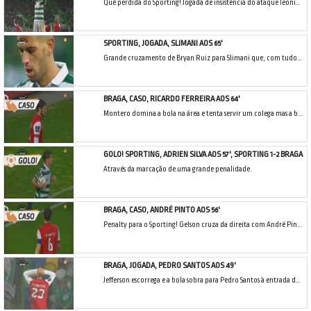
Que perdida do Sporting! Jogada de insistência do ataque leonino com Gelson a rematar cruzado para defesa incompleta de Kritsyuk e a bola a sobrar para Slimani que remata contra um defesa.
SPORTING, JOGADA, SLIMANI AOS 65'
Grande cruzamento de Bryan Ruiz para Slimani que, com tudo para marcar, cabeceia ao lado.
BRAGA, CASO, RICARDO FERREIRA AOS 64'
Montero domina a bola na área e tenta servir um colega mas a bola bate no braço de Ricardo Ferreira. Os jogadores do Sporting pedem penalty mas o árbitro diz que é casual.
GOLO! SPORTING, ADRIEN SILVA AOS 57', SPORTING 1-2 BRAGA
Através da marcação de uma grande penalidade.
BRAGA, CASO, ANDRÉ PINTO AOS 56'
Penalty para o Sporting! Gelson cruza da direita com André Pinto a cortar com a mão. Fica a dúvida se o corte é feito dentro ou fora da área.
BRAGA, JOGADA, PEDRO SANTOS AOS 49'
Jefferson escorrega e a bola sobra para Pedro Santos à entrada da área com este a rematar forte para uma excelente defesa de Rui Patrício.