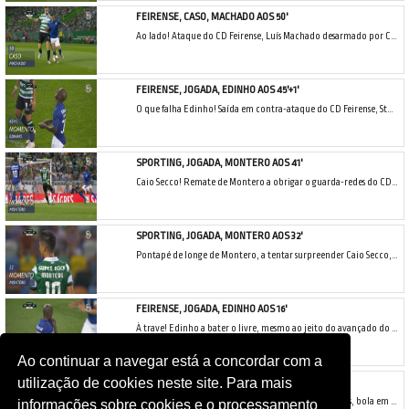
FEIRENSE, CASO, MACHADO AOS 50'
Ao lado! Ataque do CD Feirense, Luís Machado desarmado por Coates, a bola fica à mercê de Edinho que ainda remata quase sem ângulo, mas para fora.
FEIRENSE, JOGADA, EDINHO AOS 45'+1'
O que falha Edinho! Saída em contra-ataque do CD Feirense, Sturgeon ganha espaço e mete no coração da área. Edinho só tinha de encostar, mas fez o mais difícil e atirou por cima.
SPORTING, JOGADA, MONTERO AOS 41'
Caio Secco! Remate de Montero a obrigar o guarda-redes do CD Feirense a voar para a bola. Na recarga, Secco segura o remate de Raphinha.
SPORTING, JOGADA, MONTERO AOS 32'
Pontapé de longe de Montero, a tentar surpreender Caio Secco, mas a bola a sair ao lado.
FEIRENSE, JOGADA, EDINHO AOS 16'
À trave! Edinho a bater o livre, mesmo ao jeito do avançado do CD Feirense, remate forte e colocado com a bola a embater no travessão da baliza de Salin.
Ao continuar a navegar está a concordar com a
utilização de cookies neste site. Para mais
SPORTING, JOGADA, NANI AOS 11'
Caio Secco não segura no duelo com Bruno Fernandes, bola em Nani, mas o cabeceamento do capitão leonino sai ao lado.
informações sobre cookies e o processamento