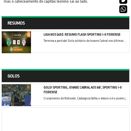
mas o cabeceamento do capitão leonino sai ao lado.
RESUMOS
LIGA NOS (4ªJ): RESUMO FLASH SPORTING 1-0 FEIRENSE
Termina a partida! Golo solitário de Jovane Cabral nos últimos minutos a garantir o triunfo do Sporting CP na recepção ao CD Feirense.
GOLOS
GOLO! SPORTING, JOVANE CABRAL AOS 88', SPORTING 1-0
FEIRENSE
Cruzamento de Ristovski, Castaignos falha o desvio e é o jovem jogador leonino quem aparece a encostar para o 1-0!