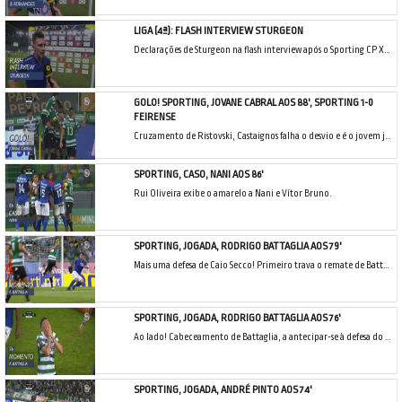
LIGA (4ª): FLASH INTERVIEW STURGEON
Declarações de Sturgeon na flash interview após o Sporting CP X CD Feirense.
GOLO! SPORTING, JOVANE CABRAL AOS 88', SPORTING 1-0
FEIRENSE
Cruzamento de Ristovski, Castaignos falha o desvio e é o jovem jogador leonino quem aparece a encostar para o 1-0!
SPORTING, CASO, NANI AOS 86'
Rui Oliveira exibe o amarelo a Nani e Vítor Bruno.
SPORTING, JOGADA, RODRIGO BATTAGLIA AOS 79'
Mais uma defesa de Caio Secco! Primeiro trava o remate de Battaglia, à segunda nega o golo a Coates.
SPORTING, JOGADA, RODRIGO BATTAGLIA AOS 76'
Ao lado! Cabeceamento de Battaglia, a antecipar-se à defesa do CD Feirense, mas a bola saiu ao lado.
SPORTING, JOGADA, ANDRÉ PINTO AOS 74'