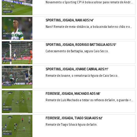
Novamento o Sporting CP! A bola a sobrar para remate de André Pinto na área, Caio Secco defende por instinto.
SPORTING, JOGADA, NANI AOS 74'
Nani! Remate de meia-distância, a bola ainda bate no chão e obriga Caio Secco a tirar para canto.
SPORTING, JOGADA, RODRIGO BATTAGLIA AOS 73'
Cabeceamento de Battaglia, segura Caio Secco.
SPORTING, JOGADA, JOVANE CABRAL AOS 71'
Remate de Jovane, o remate sai à figura de Caio Secco.
FEIRENSE, JOGADA, MACHADO AOS 58'
Remate de Luís Machado a testar os reflexos de Salin, o guarda-redes leonino defende a soco.
FEIRENSE, JOGADA, TIAGO SILVA AOS 52'
Remate de Tiago Silva à figura de Salin.