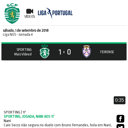
VÍDEOS
sábado, 1 de setembro de 2018
Liga NOS
- Jornada 4
1
0
SPORTING
x
FEIRENSE
Mais Vídeos!
0:35
SPORTING | 11'
SPORTING, JOGADA, NANI AOS 11'
Nani
Caio Secco não segura no duelo com Bruno Fernandes, bola em Nani,