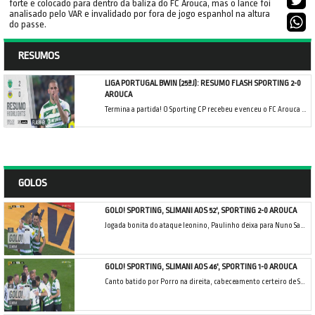
forte e colocado para dentro da baliza do FC Arouca, mas o lance foi
analisado pelo VAR e invalidado por fora de jogo espanhol na altura
do passe.
RESUMOS
LIGA PORTUGAL BWIN (25ªJ): RESUMO FLASH SPORTING 2-0
AROUCA
Termina a partida! O Sporting CP recebeu e venceu o FC Arouca por 2-0, em jogo da 25.ª jornada da Liga Bwin. Um bis de Slimani conseguido na segunda parte permitiu à equipa leonina regressa às vitórias no campeonato.
GOLOS
GOLO! SPORTING, SLIMANI AOS 52', SPORTING 2-0 AROUCA
Jogada bonita do ataque leonino, Paulinho deixa para Nuno Santos cruzar, Slimani foge à defesa arouquense e encosta para o fundo da baliza adversária.
GOLO! SPORTING, SLIMANI AOS 46', SPORTING 1-0 AROUCA
Canto batido por Porro na direita, cabeceamento certeiro de Slimani, a bater Victor Braga!