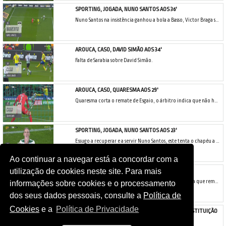
SPORTING, JOGADA, NUNO SANTOS AOS 36'
Nuno Santos na insistência ganhou a bola a Basso, Victor Braga saiu aos pés do jogador leonino que ainda atirou para a baliza deserta, o central arouquense de cabeça a cortar!
AROUCA, CASO, DAVID SIMÃO AOS 34'
Falta de Sarabia sobre David Simão.
AROUCA, CASO, QUARESMA AOS 29'
Quaresma corta o remate de Esgaio, o árbitro indica que não há falta e manda seguir.
SPORTING, JOGADA, NUNO SANTOS AOS 23'
Essugo a recuperar e a servir Nuno Santos, este tenta o chapéu a Victor Braga, seria um belo golo, a bola saiu a rasar o poste!
Ao continuar a navegar está a concordar com a
utilização de cookies neste site. Para mais
SPORTING, GOLO ANULADO, SARABIA AOS 9'
Recuperação de Slimani, Matheus Nunes lança Sarabia que remata forte e colocado para dentro da baliza do FC Arouca, mas o lance foi analisado pelo VAR e invalidado por fora de jogo espanhol na altura do passe.
informações sobre cookies e o processamento
dos seus dados pessoais, consulte a
Política de
Cookies
e a
Política de Privacidade
SPORTING CP - FC AROUCA: CONFERE AQUI A CONSTITUIÇÃO
DAS EQUIPAS!