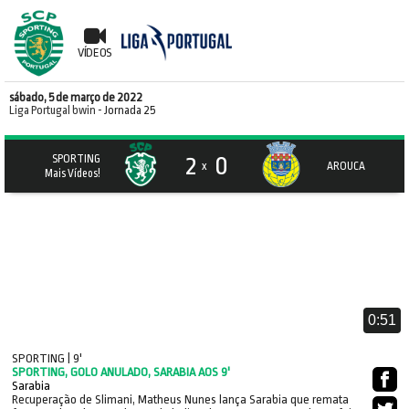
VÍDEOS
sábado, 5 de março de 2022
Liga Portugal bwin
- Jornada 25
2
0
SPORTING
x
AROUCA
Mais Vídeos!
0:51
SPORTING | 9'
SPORTING, GOLO ANULADO, SARABIA AOS 9'
Sarabia
Recuperação de Slimani, Matheus Nunes lança Sarabia que remata