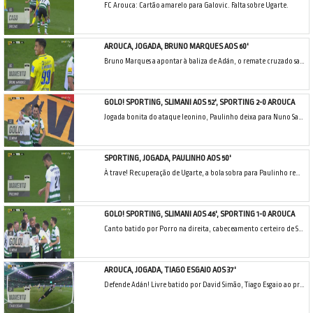
FC Arouca: Cartão amarelo para Galovic. Falta sobre Ugarte.
AROUCA, JOGADA, BRUNO MARQUES AOS 60'
Bruno Marques a apontar à baliza de Adán, o remate cruzado saiu longe do alvo.
GOLO! SPORTING, SLIMANI AOS 52', SPORTING 2-0 AROUCA
Jogada bonita do ataque leonino, Paulinho deixa para Nuno Santos cruzar, Slimani foge à defesa arouquense e encosta para o fundo da baliza adversária.
SPORTING, JOGADA, PAULINHO AOS 50'
À trave! Recuperação de Ugarte, a bola sobra para Paulinho rematar já na área, acertou com estrondo no ferro.
GOLO! SPORTING, SLIMANI AOS 46', SPORTING 1-0 AROUCA
Canto batido por Porro na direita, cabeceamento certeiro de Slimani, a bater Victor Braga!
AROUCA, JOGADA, TIAGO ESGAIO AOS 37'
Defende Adán! Livre batido por David Simão, Tiago Esgaio ao primeiro poste desvia de cabeça e só não marca porque o guardião respondeu com uma grande intervenção.