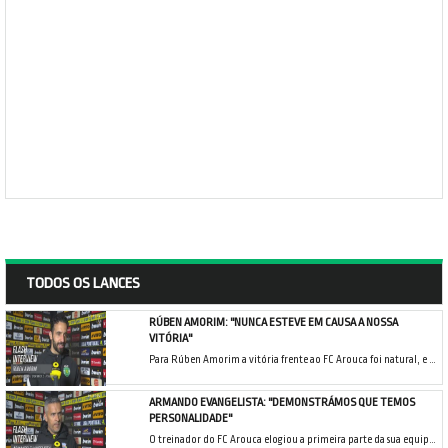
TODOS OS LANCES
RÚBEN AMORIM: "NUNCA ESTEVE EM CAUSA A NOSSA
VITÓRIA"
Para Rúben Amorim a vitória frente ao FC Arouca foi natural, e foi importante regressar aos triunfos depois do resultado da jornada anterior.
ARMANDO EVANGELISTA: "DEMONSTRÁMOS QUE TEMOS
PERSONALIDADE"
O treinador do FC Arouca elogiou a primeira parte da sua equipa, e apesar dos lances que permitiram ao Sporting CP chegar aos golos, Armando Evangelista considerou que a sua equipa foi muito digna.