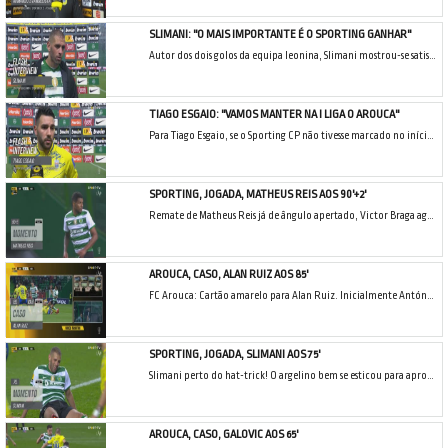
SLIMANI: "O MAIS IMPORTANTE É O SPORTING GANHAR"
Autor dos dois golos da equipa leonina, Slimani mostrou-se satisfeito por marcar, mas para o argelino o mais importante é a equipa ganhar.
TIAGO ESGAIO: "VAMOS MANTER NA I LIGA O AROUCA"
Para Tiago Esgaio, se o Sporting CP não tivesse marcado no início da segunda parte, teriam ficado mais nervosos e o jogo ter-se-ia arrastado.
SPORTING, JOGADA, MATHEUS REIS AOS 90'+2'
Remate de Matheus Reis já de ângulo apertado, Victor Braga agarra!
AROUCA, CASO, ALAN RUIZ AOS 85'
FC Arouca: Cartão amarelo para Alan Ruiz. Inicialmente António Nobre exibe o vermelho direto a Alan Ruiz por falta sobre Porro, mas depois de ouvir o VAR e ver ele mesmo as imagens, o árbitro volta atrás e muda a cor do cartão para amarelo.
SPORTING, JOGADA, SLIMANI AOS 75'
Slimani perto do hat-trick! O argelino bem se esticou para aproveitar o cruzamento de Matheus Nunes, mas o desvio saiu ao lado do alvo.
AROUCA, CASO, GALOVIC AOS 65'