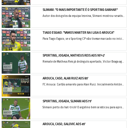
SLIMANI: "O MAIS IMPORTANTE É O SPORTING GANHAR"
Autor dos dois golos da equipa leonina, Slimani mostrou-se satisfeito por marcar, mas para o argelino o mais importante é a equipa ganhar.
TIAGO ESGAIO: "VAMOS MANTER NA I LIGA O AROUCA"
Para Tiago Esgaio, se o Sporting CP não tivesse marcado no início da segunda parte, teriam ficado mais nervosos e o jogo ter-se-ia arrastado.
SPORTING, JOGADA, MATHEUS REIS AOS 90'+2'
Remate de Matheus Reis já de ângulo apertado, Victor Braga agarra!
AROUCA, CASO, ALAN RUIZ AOS 85'
FC Arouca: Cartão amarelo para Alan Ruiz. Inicialmente António Nobre exibe o vermelho direto a Alan Ruiz por falta sobre Porro, mas depois de ouvir o VAR e ver ele mesmo as imagens, o árbitro volta atrás e muda a cor do cartão para amarelo.
SPORTING, JOGADA, SLIMANI AOS 75'
Slimani perto do hat-trick! O argelino bem se esticou para aproveitar o cruzamento de Matheus Nunes, mas o desvio saiu ao lado do alvo.
AROUCA, CASO, GALOVIC AOS 65'