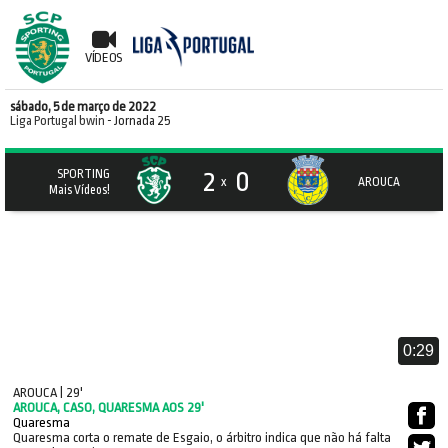
VÍDEOS
sábado, 5 de março de 2022
Liga Portugal bwin
- Jornada 25
2
0
SPORTING
x
AROUCA
Mais Vídeos!
0:29
AROUCA | 29'
AROUCA, CASO, QUARESMA AOS 29'
Quaresma
Quaresma corta o remate de Esgaio, o árbitro indica que não há falta