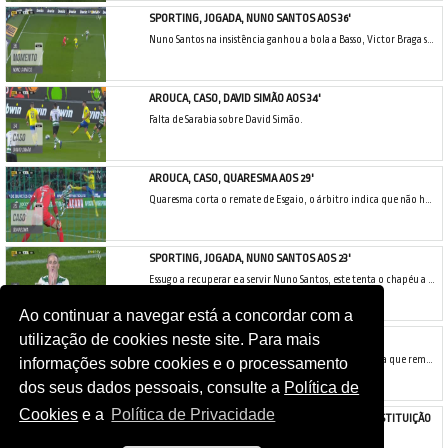
SPORTING, JOGADA, NUNO SANTOS AOS 36'
Nuno Santos na insistência ganhou a bola a Basso, Victor Braga saiu aos pés do jogador leonino que ainda atirou para a baliza deserta, o central arouquense de cabeça a cortar!
AROUCA, CASO, DAVID SIMÃO AOS 34'
Falta de Sarabia sobre David Simão.
AROUCA, CASO, QUARESMA AOS 29'
Quaresma corta o remate de Esgaio, o árbitro indica que não há falta e manda seguir.
SPORTING, JOGADA, NUNO SANTOS AOS 23'
Essugo a recuperar e a servir Nuno Santos, este tenta o chapéu a Victor Braga, seria um belo golo, a bola saiu a rasar o poste!
Ao continuar a navegar está a concordar com a
utilização de cookies neste site. Para mais
SPORTING, GOLO ANULADO, SARABIA AOS 9'
Recuperação de Slimani, Matheus Nunes lança Sarabia que remata forte e colocado para dentro da baliza do FC Arouca, mas o lance foi analisado pelo VAR e invalidado por fora de jogo espanhol na altura do passe.
informações sobre cookies e o processamento
dos seus dados pessoais, consulte a
Política de
Cookies
e a
Política de Privacidade
SPORTING CP - FC AROUCA: CONFERE AQUI A CONSTITUIÇÃO
DAS EQUIPAS!