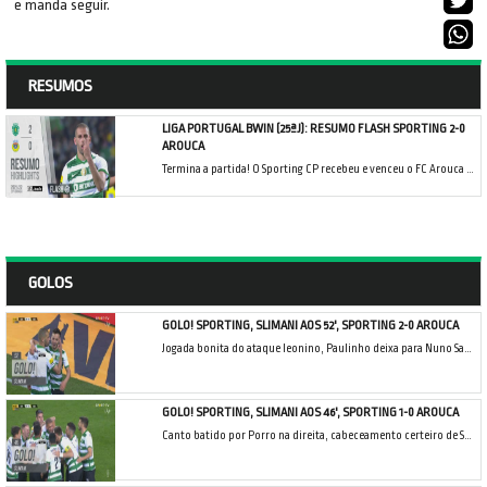
e manda seguir.
RESUMOS
LIGA PORTUGAL BWIN (25ªJ): RESUMO FLASH SPORTING 2-0
AROUCA
Termina a partida! O Sporting CP recebeu e venceu o FC Arouca por 2-0, em jogo da 25.ª jornada da Liga Bwin. Um bis de Slimani conseguido na segunda parte permitiu à equipa leonina regressa às vitórias no campeonato.
GOLOS
GOLO! SPORTING, SLIMANI AOS 52', SPORTING 2-0 AROUCA
Jogada bonita do ataque leonino, Paulinho deixa para Nuno Santos cruzar, Slimani foge à defesa arouquense e encosta para o fundo da baliza adversária.
GOLO! SPORTING, SLIMANI AOS 46', SPORTING 1-0 AROUCA
Canto batido por Porro na direita, cabeceamento certeiro de Slimani, a bater Victor Braga!