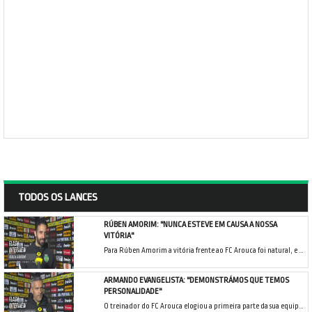
TODOS OS LANCES
RÚBEN AMORIM: "NUNCA ESTEVE EM CAUSA A NOSSA
VITÓRIA"
Para Rúben Amorim a vitória frente ao FC Arouca foi natural, e foi importante regressar aos triunfos depois do resultado da jornada anterior.
ARMANDO EVANGELISTA: "DEMONSTRÁMOS QUE TEMOS
PERSONALIDADE"
O treinador do FC Arouca elogiou a primeira parte da sua equipa, e apesar dos lances que permitiram ao Sporting CP chegar aos golos, Armando Evangelista considerou que a sua equipa foi muito digna.