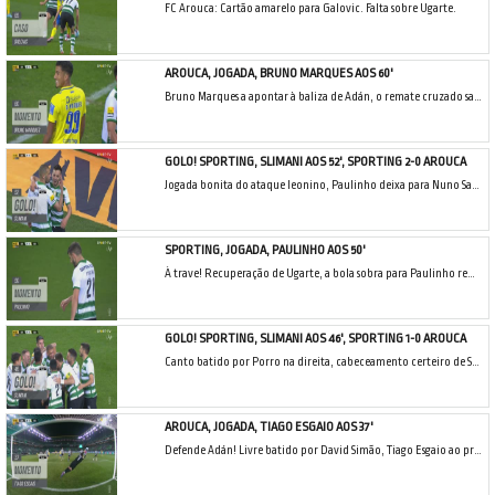
FC Arouca: Cartão amarelo para Galovic. Falta sobre Ugarte.
AROUCA, JOGADA, BRUNO MARQUES AOS 60'
Bruno Marques a apontar à baliza de Adán, o remate cruzado saiu longe do alvo.
GOLO! SPORTING, SLIMANI AOS 52', SPORTING 2-0 AROUCA
Jogada bonita do ataque leonino, Paulinho deixa para Nuno Santos cruzar, Slimani foge à defesa arouquense e encosta para o fundo da baliza adversária.
SPORTING, JOGADA, PAULINHO AOS 50'
À trave! Recuperação de Ugarte, a bola sobra para Paulinho rematar já na área, acertou com estrondo no ferro.
GOLO! SPORTING, SLIMANI AOS 46', SPORTING 1-0 AROUCA
Canto batido por Porro na direita, cabeceamento certeiro de Slimani, a bater Victor Braga!
AROUCA, JOGADA, TIAGO ESGAIO AOS 37'
Defende Adán! Livre batido por David Simão, Tiago Esgaio ao primeiro poste desvia de cabeça e só não marca porque o guardião respondeu com uma grande intervenção.