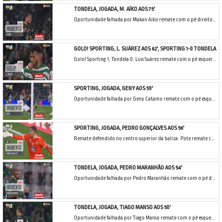
TONDELA, JOGADA, M. AÏKO AOS 75'
Oportunidade falhada por Makan Aiko remate com o pé direito de fora da área de livre directo.
GOLO! SPORTING, L. SUÁREZ AOS 62', SPORTING 1-0 TONDELA
Golo! Sporting 1, Tondela 0. Luis Suárez remate com o pé esquerdo do lado direito da área.
SPORTING, JOGADA, GENY AOS 59'
Oportunidade falhada por Geny Catamo remate com o pé esquerdo em frente à baliza. Assistência de Maxi Araújo de cabeça.
SPORTING, JOGADA, PEDRO GONÇALVES AOS 56'
Remate defendido no centro superior da baliza. Pote remate com o pé direito do lado esquerdo da área.
TONDELA, JOGADA, PEDRO MARANHÃO AOS 54'
Oportunidade falhada por Pedro Maranhão remate com o pé direito do lado direito da área. Assistência de Rony Lopes depois de um contra ataque.
TONDELA, JOGADA, TIAGO MANSO AOS 50'
Oportunidade falhada por Tiago Manso remate com o pé esquerdo de fora da área.