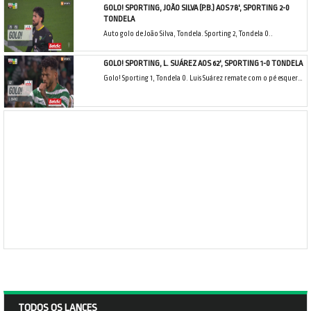
GOLO! SPORTING, JOÃO SILVA (P.B.) AOS 78', SPORTING 2-0
TONDELA
Auto golo de João Silva, Tondela. Sporting 2, Tondela 0..
GOLO! SPORTING, L. SUÁREZ AOS 62', SPORTING 1-0 TONDELA
Golo! Sporting 1, Tondela 0. Luis Suárez remate com o pé esquerdo do lado direito da área.
TODOS OS LANCES