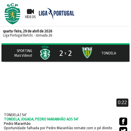
VÍDEOS
quarta-feira, 29 de abril de 2026
Liga Portugal Betclic
- Jornada 26
2
2
SPORTING
x
TONDELA
Mais Vídeos!
0:22
TONDELA | 54'
TONDELA, JOGADA, PEDRO MARANHÃO AOS 54'
Pedro Maranhão
Oportunidade falhada por Pedro Maranhão remate com o pé direito