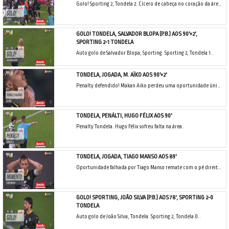
Golo! Sporting 2, Tondela 2. Cícero de cabeça no coração da área resultante do canto.
GOLO! TONDELA, SALVADOR BLOPA (P.B.) AOS 90'+2',
SPORTING 2-1 TONDELA
Auto golo de Salvador Blopa, Sporting. Sporting 2, Tondela 1..
TONDELA, JOGADA, M. AÏKO AOS 90'+2'
Penalty defendido! Makan Aiko perdeu uma oportunidade única, remate com o pé direito defendido.
TONDELA, PENÁLTI, HUGO FÉLIX AOS 90'
Penalty Tondela. Hugo Félix sofreu falta na área.
TONDELA, JOGADA, TIAGO MANSO AOS 89'
Oportunidade falhada por Tiago Manso remate com o pé direito no coração da área. Assistência de Joe Hodge com um cruzamento para a área.
GOLO! SPORTING, JOÃO SILVA (P.B.) AOS 78', SPORTING 2-0
TONDELA
Auto golo de João Silva, Tondela. Sporting 2, Tondela 0..