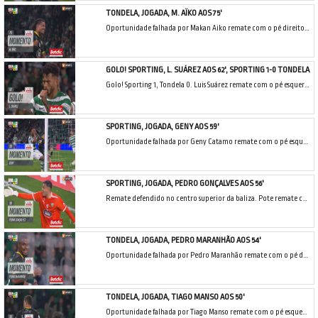
TONDELA, JOGADA, M. AÏKO AOS 75'
Oportunidade falhada por Makan Aiko remate com o pé direito de fora da área de livre directo.
GOLO! SPORTING, L. SUÁREZ AOS 62', SPORTING 1-0 TONDELA
Golo! Sporting 1, Tondela 0. Luis Suárez remate com o pé esquerdo do lado direito da área.
SPORTING, JOGADA, GENY AOS 59'
Oportunidade falhada por Geny Catamo remate com o pé esquerdo em frente à baliza. Assistência de Maxi Araújo de cabeça.
SPORTING, JOGADA, PEDRO GONÇALVES AOS 56'
Remate defendido no centro superior da baliza. Pote remate com o pé direito do lado esquerdo da área.
TONDELA, JOGADA, PEDRO MARANHÃO AOS 54'
Oportunidade falhada por Pedro Maranhão remate com o pé direito do lado direito da área. Assistência de Rony Lopes depois de um contra ataque.
TONDELA, JOGADA, TIAGO MANSO AOS 50'
Oportunidade falhada por Tiago Manso remate com o pé esquerdo de fora da área.