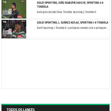
GOLO! SPORTING, JOÃO SILVA (P.B.) AOS 78', SPORTING 2-0
TONDELA
Auto golo de João Silva, Tondela. Sporting 2, Tondela 0..
GOLO! SPORTING, L. SUÁREZ AOS 62', SPORTING 1-0 TONDELA
Golo! Sporting 1, Tondela 0. Luis Suárez remate com o pé esquerdo do lado direito da área.
TODOS OS LANCES