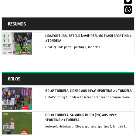
RESUMOS
LIGA PORTUGAL BETCLIC (26ªJ): RESUMO FLASH SPORTING 2-
2 TONDELA
Final segunda parte, Sporting 2, Tondela 2.
GOLOS
GOLO! TONDELA, CÍCERO AOS 90'+4', SPORTING 2-2 TONDELA
Golo! Sporting 2, Tondela 2. Cícero de cabeça no coração da área resultante do canto.
GOLO! TONDELA, SALVADOR BLOPA (P.B.) AOS 90'+2',
SPORTING 2-1 TONDELA
Auto golo de Salvador Blopa, Sporting. Sporting 2, Tondela 1..