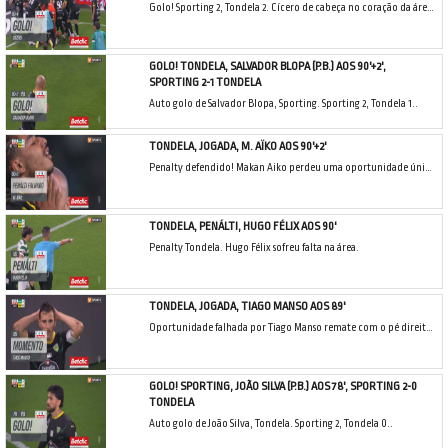
Golo! Sporting 2, Tondela 2. Cícero de cabeça no coração da área resultante do canto.
GOLO! TONDELA, SALVADOR BLOPA (P.B.) AOS 90'+2',
SPORTING 2-1 TONDELA
Auto golo de Salvador Blopa, Sporting. Sporting 2, Tondela 1..
TONDELA, JOGADA, M. AÏKO AOS 90'+2'
Penalty defendido! Makan Aiko perdeu uma oportunidade única, remate com o pé direito defendido.
TONDELA, PENÁLTI, HUGO FÉLIX AOS 90'
Penalty Tondela. Hugo Félix sofreu falta na área.
TONDELA, JOGADA, TIAGO MANSO AOS 89'
Oportunidade falhada por Tiago Manso remate com o pé direito no coração da área. Assistência de Joe Hodge com um cruzamento para a área.
GOLO! SPORTING, JOÃO SILVA (P.B.) AOS 78', SPORTING 2-0
TONDELA
Auto golo de João Silva, Tondela. Sporting 2, Tondela 0..