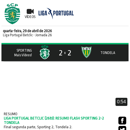
VÍDEOS
quarta-feira, 29 de abril de 2026
Liga Portugal Betclic
- Jornada 26
2
2
SPORTING
x
TONDELA
Mais Vídeos!
0:54
RESUMO
LIGA PORTUGAL BETCLIC (26ªJ): RESUMO FLASH SPORTING 2-2
TONDELA
Final segunda parte, Sporting 2, Tondela 2.