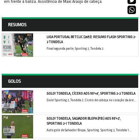
em frente à baliza. Assistência de Maxi Araújo de cabeça.
RESUMOS
LIGA PORTUGAL BETCLIC (26ªJ): RESUMO FLASH SPORTING 2-
2 TONDELA
Final segunda parte, Sporting 2, Tondela 2.
GOLOS
GOLO! TONDELA, CÍCERO AOS 90'+4', SPORTING 2-2 TONDELA
Golo! Sporting 2, Tondela 2. Cícero de cabeça no coração da área resultante do canto.
GOLO! TONDELA, SALVADOR BLOPA (P.B.) AOS 90'+2',
SPORTING 2-1 TONDELA
Auto golo de Salvador Blopa, Sporting. Sporting 2, Tondela 1..