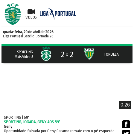
VÍDEOS
quarta-feira, 29 de abril de 2026
Liga Portugal Betclic
- Jornada 26
2
2
SPORTING
x
TONDELA
Mais Vídeos!
0:26
SPORTING | 59'
SPORTING, JOGADA, GENY AOS 59'
Geny
Oportunidade falhada por Geny Catamo remate com o pé esquerdo