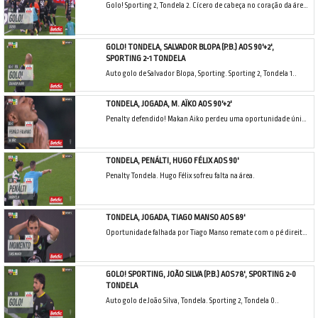
Golo! Sporting 2, Tondela 2. Cícero de cabeça no coração da área resultante do canto.
GOLO! TONDELA, SALVADOR BLOPA (P.B.) AOS 90'+2',
SPORTING 2-1 TONDELA
Auto golo de Salvador Blopa, Sporting. Sporting 2, Tondela 1..
TONDELA, JOGADA, M. AÏKO AOS 90'+2'
Penalty defendido! Makan Aiko perdeu uma oportunidade única, remate com o pé direito defendido.
TONDELA, PENÁLTI, HUGO FÉLIX AOS 90'
Penalty Tondela. Hugo Félix sofreu falta na área.
TONDELA, JOGADA, TIAGO MANSO AOS 89'
Oportunidade falhada por Tiago Manso remate com o pé direito no coração da área. Assistência de Joe Hodge com um cruzamento para a área.
GOLO! SPORTING, JOÃO SILVA (P.B.) AOS 78', SPORTING 2-0
TONDELA
Auto golo de João Silva, Tondela. Sporting 2, Tondela 0..