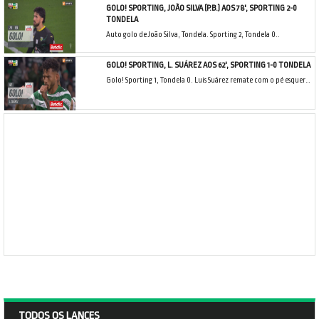
GOLO! SPORTING, JOÃO SILVA (P.B.) AOS 78', SPORTING 2-0
TONDELA
Auto golo de João Silva, Tondela. Sporting 2, Tondela 0..
GOLO! SPORTING, L. SUÁREZ AOS 62', SPORTING 1-0 TONDELA
Golo! Sporting 1, Tondela 0. Luis Suárez remate com o pé esquerdo do lado direito da área.
TODOS OS LANCES