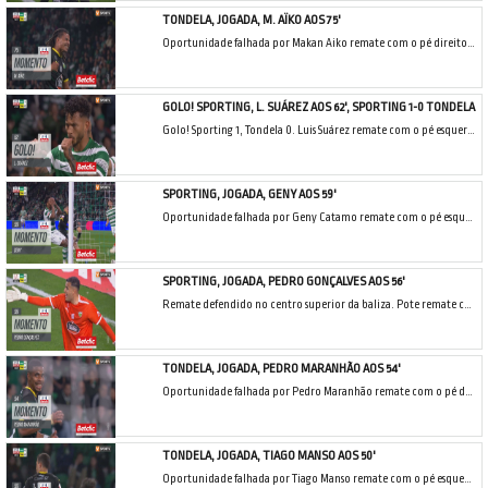
TONDELA, JOGADA, M. AÏKO AOS 75'
Oportunidade falhada por Makan Aiko remate com o pé direito de fora da área de livre directo.
GOLO! SPORTING, L. SUÁREZ AOS 62', SPORTING 1-0 TONDELA
Golo! Sporting 1, Tondela 0. Luis Suárez remate com o pé esquerdo do lado direito da área.
SPORTING, JOGADA, GENY AOS 59'
Oportunidade falhada por Geny Catamo remate com o pé esquerdo em frente à baliza. Assistência de Maxi Araújo de cabeça.
SPORTING, JOGADA, PEDRO GONÇALVES AOS 56'
Remate defendido no centro superior da baliza. Pote remate com o pé direito do lado esquerdo da área.
TONDELA, JOGADA, PEDRO MARANHÃO AOS 54'
Oportunidade falhada por Pedro Maranhão remate com o pé direito do lado direito da área. Assistência de Rony Lopes depois de um contra ataque.
TONDELA, JOGADA, TIAGO MANSO AOS 50'
Oportunidade falhada por Tiago Manso remate com o pé esquerdo de fora da área.